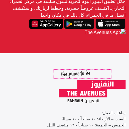
حمّل تطبيق أفينوز اليوم لتجربة تسوق سلسة في مركز الحمراء
التجاري. اكتشف عروضاً حصرية، وخطط لزيارتك، واستكشف
أفضل ما في الحمراء، كل ذلك في مكان واحد!
ساعات العمل:
السبت – الأربعاء: ١٠ صباحاً - ١٠ مساءً
الخميس – الجمعة: ١٠ صباحاً - ١٢ منتصف الليل