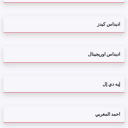
اديداس كيدز
اديداس اوريجينال
إيه دي إل
احمد المغربي