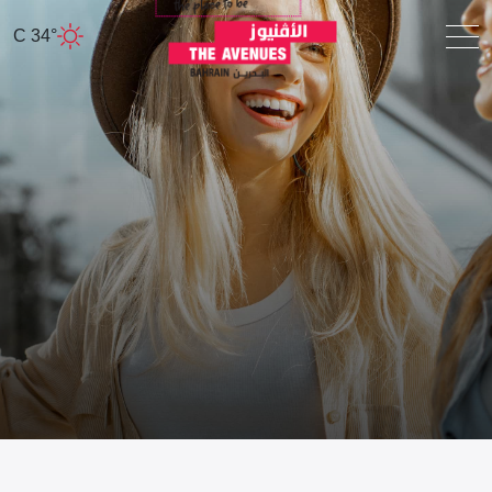
34° C