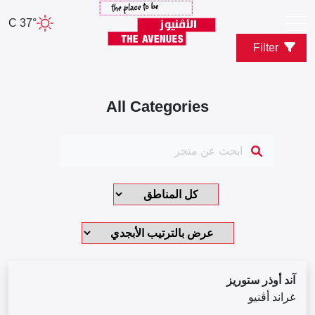
37° C
Filter
All Categories
آند أوذر ستوريز
غراند أڤنيو