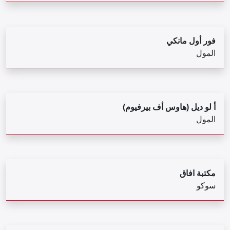
فور أول مانكي
المول
أ لو ديل (هاوس أف بيرفيوم)
المول
مكتبة افاق
سوكو