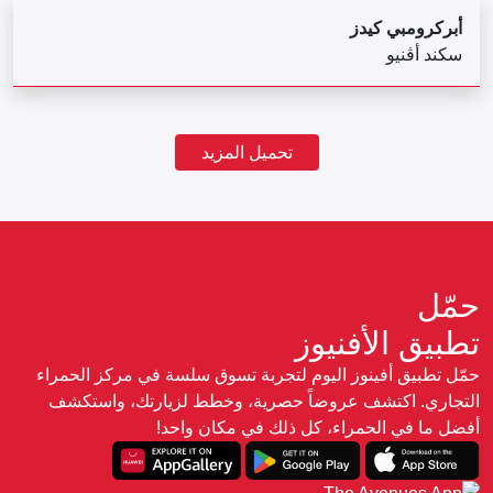
أبركرومبي كيدز
سكند أڤنيو
تحميل المزيد
حمّل
تطبيق الأفنيوز
حمّل تطبيق أفينوز اليوم لتجربة تسوق سلسة في مركز الحمراء
التجاري. اكتشف عروضاً حصرية، وخطط لزيارتك، واستكشف
أفضل ما في الحمراء، كل ذلك في مكان واحد!