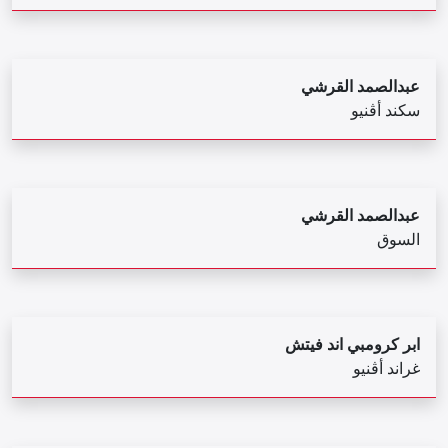
عبدالصمد القرشي
سكند أڤنيو
عبدالصمد القرشي
السوق
ابر كرومبي اند فيتش
غراند أڤنيو