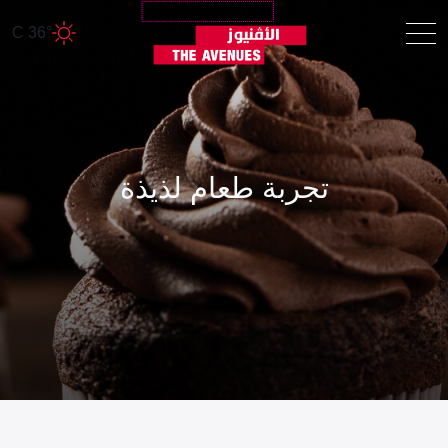
36° C
تجربة طعام لذيذة