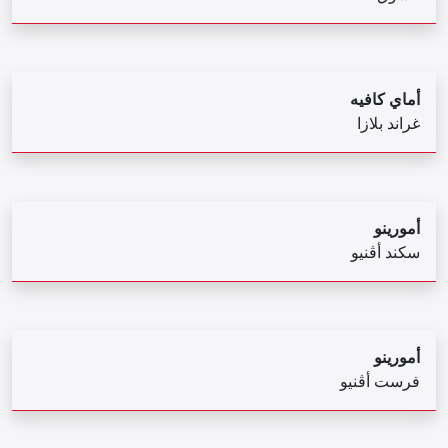
أماي كافيه
غراند بلازا
أمورينو
سكند أڤنيو
أمورينو
فرست أڨنيو