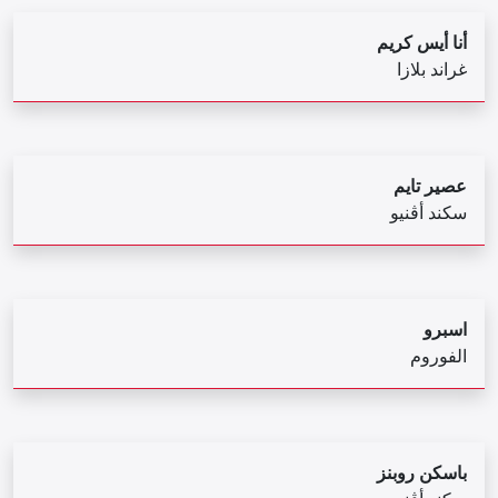
أنا أيس كريم
غراند بلازا
عصير تايم
سكند أڤنيو
اسبرو
الفوروم
باسكن روبنز