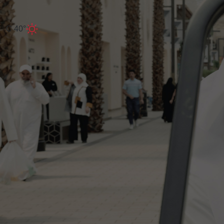
40° C