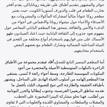
جوائز والمشهور بتقديم أطباق على طريقة روباتاياكي، يقدم أفخر
تجارب الطعام في قلب والدورف أستوريا الكويت. حيث يعتبر
مطعم روكا عنواناً مثالياً لمشاركة المأكولات والمشروبات مع
الأصدقاء والأحباء حول مشواة روباتا والانغماس في أجواء من
الدفء والأُنس والطاقة. يتمحور هذا المطعم الياباني المعاصر حول
مفهوم تعود جذوره إلى الثقافة اليابانية حيث اعتاد الصيادون طهو
الأسماك على متن قواربهم باستخدام أنواع مختلفة من الفحم في
المياه الساحلية الشمالية وتشارك الطعام مع بعضهم البعض
باستخدام مجاديفهم.
أما
المطعم المتميز التابع للفندق
،
أفا
،
فيقدم مجموعة من الأطباق
الزاخرة بالنكهات المتوسطية الأصيلة والمحضرة من أجود
المكونات الموسمية الطازجة، وسط أجواء رائعة لا تُنسى. يستقي
هذا المطعم إلهامه من أسلوب الحياة الهادئ على الساحل، ويشتهر
بأطباقه الخفيفة والطازجة التي تتيح للضيوف التلذذ بأفضل ما
تقدمه مناطق الريفييرا الفرنسية، وجنوب إيطاليا والجزر اليونانية
من أطايب.
فهنا تحلو مشاركة البيتزا المخبوزة على الحطب،
والمقبلات والسلطات، والمشاوي اللذيذة والحلويات التي لا تقاوَم.