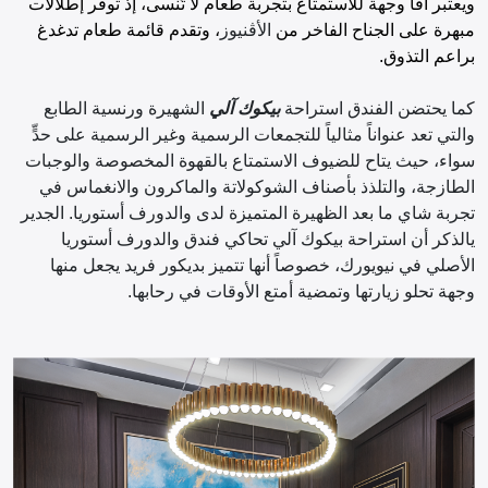
ويعتبر أفا وجهة للاستمتاع بتجربة طعام لا تُنسى، إذ توفر إطلالات
مبهرة على الجناح الفاخر من
الأڤنيوز
، وتقدم قائمة طعام تدغدغ
براعم التذوق.
كما يحتضن الفندق استراحة
بيكوك آلي
الشهيرة ورنسية الطابع
والتي تعد عنواناً مثالياً للتجمعات الرسمية وغير الرسمية على حدٍّ
سواء، حيث يتاح للضيوف الاستمتاع بالقهوة المخصوصة والوجبات
الطازجة، والتلذذ بأصناف الشوكولاتة والماكرون والانغماس في
تجربة شاي ما بعد الظهيرة المتميزة لدى والدورف أستوريا. الجدير
يالذكر أن استراحة بيكوك آلي تحاكي فندق والدورف أستوريا
الأصلي في نيويورك، خصوصاً أنها تتميز بديكور فريد يجعل منها
وجهة تحلو زيارتها وتمضية أمتع الأوقات في رحابها.