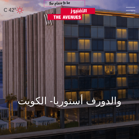
42° C
والدورف أستوريا- الكويت