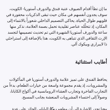
ما إن تطأ أقدام الضيوف عتبة فندق والدورف أستوريا- الكويت،
سوف يجدون أنفسهم في مكان حيث تبقى الذكريات محفورة في
قلوبهم طوال الحياة. يحاكي التصميم الداخلي شعوراً بالانتماء إلى
المكان، إذ تتخلّله عناصر تقليدية تحمل بصمة العلامة، نذكر منها
ساعة والدورف أستوريا الشهيرة التي تم تحديث تصميمها لتجسد
الإرث الثقافي الذي تتباهى به الكويت، هذا بالإضافة إلى استراحتَي
ذا لايبراري وبيكوك آلي.
أطايب استثنائية
يحافظ الفندق على تميز علامة والدورف أستوريا في المأكولات
والمشروبات، إذ يقدم مجموعة واسعة من خيارات الطعام، بدءاً من
التجارب الفاخرة وتجارب العشاء الرومانسية في أكواخ الكابانا،
وصولاً إلى احتساء المشروبات المنعشة بجانب المسبح.
وهنا تجدر الإشارة إلى أن مطعم
روكا
الياباني الحائز على عدة