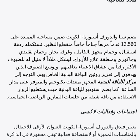
يضم سبا والدورف أستوريا- الكويت ضمن مساحته الممتدة على
13.560 قدماً مربعاً جناحاً خاصاً منقطع النظير، تستكمله ردهة
استقبال، وحمام مجهز بالكامل، وغرفة بخار، وحمام تقليدي
وجاكوزي ومنطقة علاج للأزواج، ليشكل ملاذاً لا مثيل له للضيوف
الأكثر رقياً من عشاق الاعتناء بعافيتهم. وبوسع الضيوف الذين
يهدفون إلى تعزيز روتين اللياقة البدنية الخاص بهم، التوجه إلى
مركز اللياقة البدنية
المجهز بمعدات تكنوجيم والمتوفر على مدار
الساعة. كما يضم استوديو للياقة البدنية حيث يستطيع الزوار
الاستفادة من باقة شيقة من جلسات التمارين الرياضية الحماسية.
اجتماعات وفعاليات لا تُنسى
يعتبر فندق والدورف أستوريا- الكويت العنوان الأرقى للاحتفال
بالمناسبات المميزة أو لاستضافة فعالية تبقى محفورة في الذاكرة