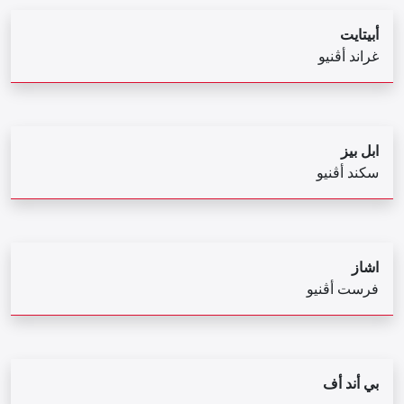
أبيتايت
غراند أڤنيو
ابل بيز
سكند أڤنيو
اشاز
فرست أڨنيو
بي أند أف