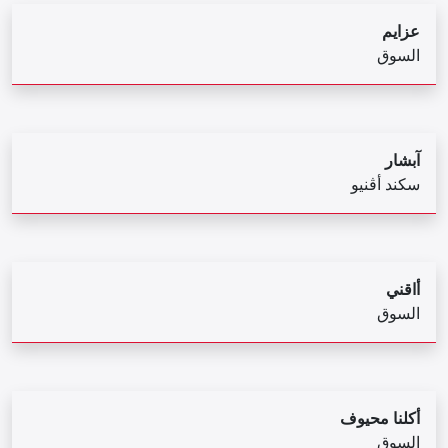
عزايم
السوق
آبشار
سكند أڤنيو
أاقني
السوق
أكلنا محيوف
السوق