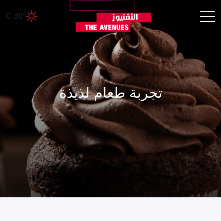
36° C
تجربة طعام لذيذة