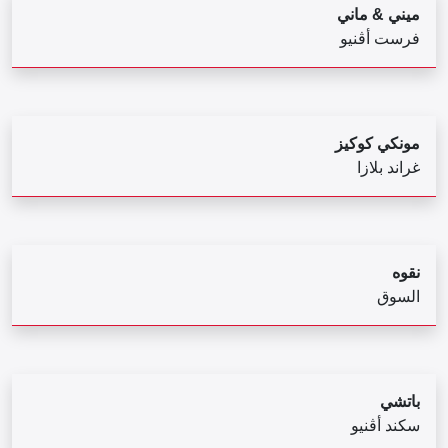
ميني & ماني
فرست أڨنيو
مونكي كوكيز
غراند بلازا
نقوه
السوق
باتشي
سكند أڤنيو