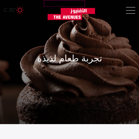
35° C
تجربة طعام لذيذة