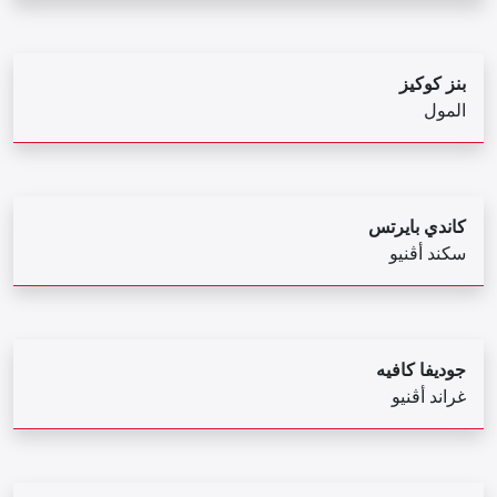
بنز كوكيز
المول
كاندي بايرتس
سكند أڤنيو
جوديفا كافيه
غراند أڤنيو