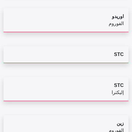
اوريدو
الفوروم
STC
STC
إليكترا
زين
الفوروم