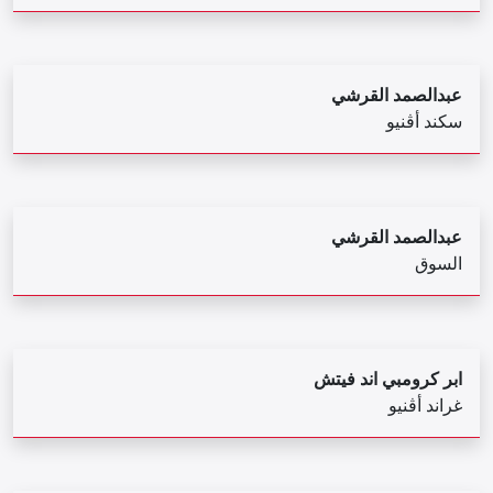
عبدالصمد القرشي
سكند أڤنيو
عبدالصمد القرشي
السوق
ابر كرومبي اند فيتش
غراند أڤنيو