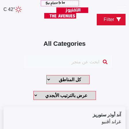
42° C
Filter
All Categories
آند أوذر ستوريز
غراند أڤنيو