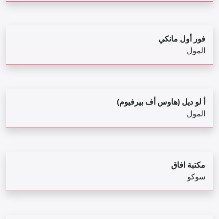
فور أول مانكي
المول
أ لو ديل (هاوس أف بيرفيوم)
المول
مكتبة افاق
سوكو