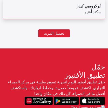
أبركرومبي كيدز
سكند أڤنيو
تحميل المزيد
حمّل
تطبيق الأفنيوز
حمّل تطبيق أفينوز اليوم لتجربة تسوق سلسة في مركز الحمراء
التجاري. اكتشف عروضاً حصرية، وخطط لزيارتك، واستكشف
أفضل ما في الحمراء، كل ذلك في مكان واحد!